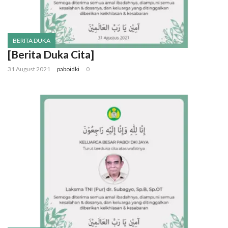
BERITA DUKA
[Berita Duka Cita]
31 August 2021
paboidki
0