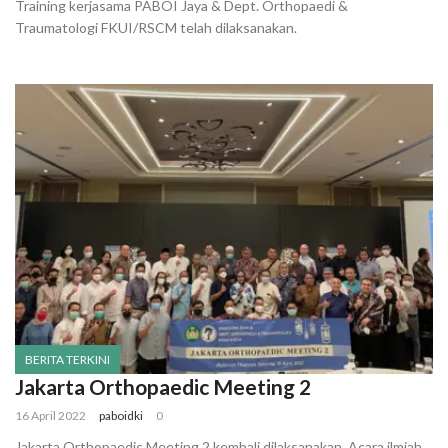
Training kerjasama PABOI Jaya & Dept. Orthopaedi &
Traumatologi FKUI/RSCM telah dilaksanakan.
BERITA TERKINI
Jakarta Orthopaedic Meeting 2
16 April 2022
paboidki
0
Jakarta Orthopaedic Meeting 2 kembali dilaksanakan. Acara ilmiah