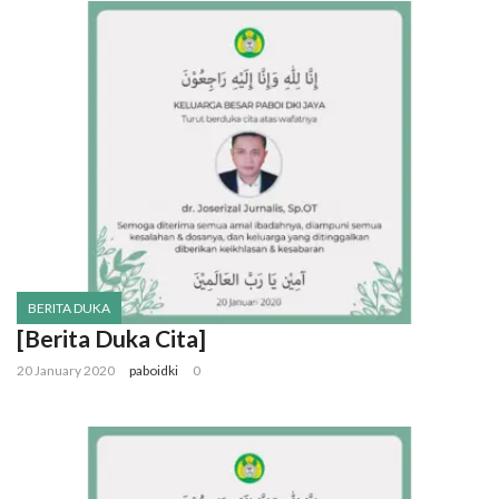
BERITA DUKA
[Berita Duka Cita]
20 January 2020
paboidki
0