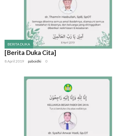
BERITA DUKA
[Berita Duka Cita]
8 April 2019
paboidki
0