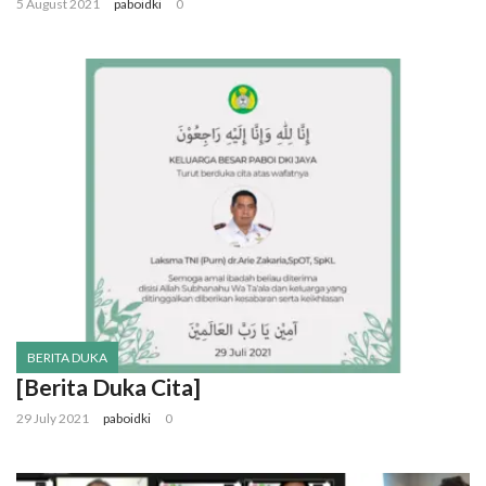
5 August 2021
paboidki
0
BERITA DUKA
[Berita Duka Cita]
29 July 2021
paboidki
0