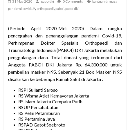
31 May 2020
paboidki
0 Comments
bantuan di masa
,
,
,
pandemi covid19
orthopaedi
paboi
paboi dki
(Periode April 2020-Mei 2020) Dalam rangka
pencegahan dan penanggulangan pandemi Covid-19,
Perhimpunan Dokter Spesialis Orthopaedi dan
Traumatologi Indonesia (PABOI) DKI Jakarta melakukan
penggalangan dana. Total donasi yang terkumpul dari
Anggota PABOI DKI Jakarta Rp. 64.300.000 untuk
pembelian masker N95. Sebanyak 21 Box Masker N95
disalurkan ke beberapa Rumah Sakit di Jakarta :
RSPI Sulianti Saroso
RS Wisma Atlet Kemayoran Jakarta
RS Islam Jakarta Cempaka Putih
RSUP Persahabatan
RS Pelni Petamburan
RS Pertamina Jaya
RSPAD Gatot Soebroto