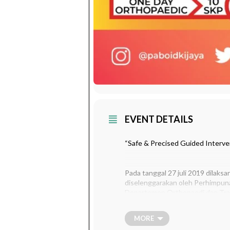
EVENT DETAILS
“Safe & Precised Guided Interve
Pada tanggal 27 juli 2019 dilak
diselenggarakan oleh Perhimpun
Departemen Orthopaedi dan Trau
mendapatkan tambahan pengetahu
nyeri pada muskuloskeletal meru
MORE
musculoskeletal dapat disebabka