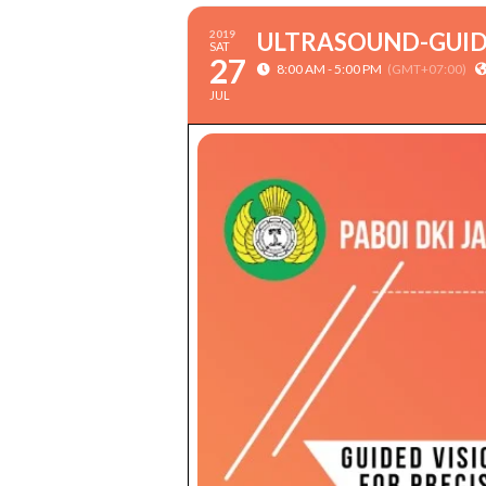
2019
ULTRASOUND-GUID
SAT
27
8:00 AM - 5:00 PM
(GMT+07:00)
JUL